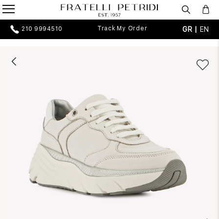
Track My Order
GR |
EN
210 9994510