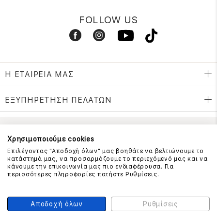
FOLLOW US
Η ΕΤΑΙΡΕΙΑ ΜΑΣ
ΕΞΥΠΗΡΕΤΗΣΗ ΠΕΛΑΤΩΝ
ΕΠΙΚΟΙΝΩΝΗΣΤΕ ΜΑΖΙ ΜΑΣ
Χρησιμοποιούμε cookies
Επιλέγοντας "Αποδοχή όλων" μας βοηθάτε να βελτιώνουμε το
210 999 4510
κατάστημά μας, να προσαρμόζουμε το περιεχόμενό μας και να
(Χρεώση μια αστική μονάδα από σταθερό)
κάνουμε την επικοινωνία μας πιο ενδιαφέρουσα. Για
περισσότερες πληροφορίες πατήστε Ρυθμίσεις.
ΑΣΦΑΛΕΙΑ ΣΥΝΑΛΛΑΓΩΝ
Αποδοχή όλων
Ρυθμίσεις