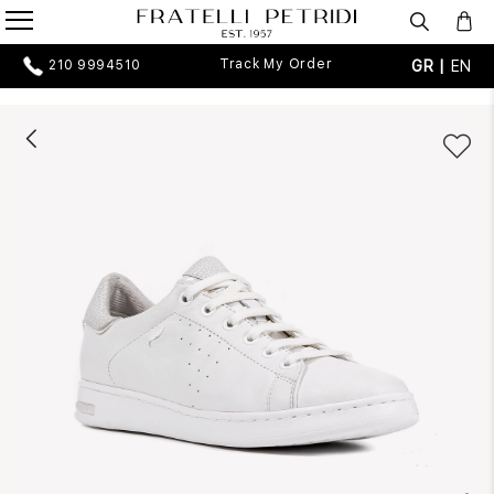
Track My Order
GR |
EN
210 9994510