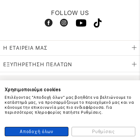
FOLLOW US
Η ΕΤΑΙΡΕΙΑ ΜΑΣ
ΕΞΥΠΗΡΕΤΗΣΗ ΠΕΛΑΤΩΝ
ΕΠΙΚΟΙΝΩΝΗΣΤΕ ΜΑΖΙ ΜΑΣ
Χρησιμοποιούμε cookies
Επιλέγοντας "Αποδοχή όλων" μας βοηθάτε να βελτιώνουμε το
210 999 4510
κατάστημά μας, να προσαρμόζουμε το περιεχόμενό μας και να
(Χρεώση μια αστική μονάδα από σταθερό)
κάνουμε την επικοινωνία μας πιο ενδιαφέρουσα. Για
περισσότερες πληροφορίες πατήστε Ρυθμίσεις.
ΑΣΦΑΛΕΙΑ ΣΥΝΑΛΛΑΓΩΝ
Αποδοχή όλων
Ρυθμίσεις