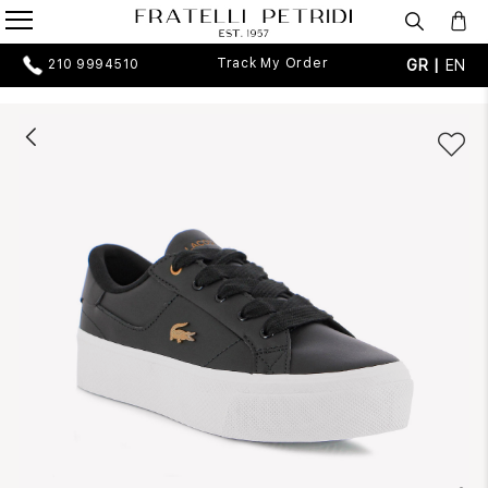
Track My Order
GR |
EN
210 9994510