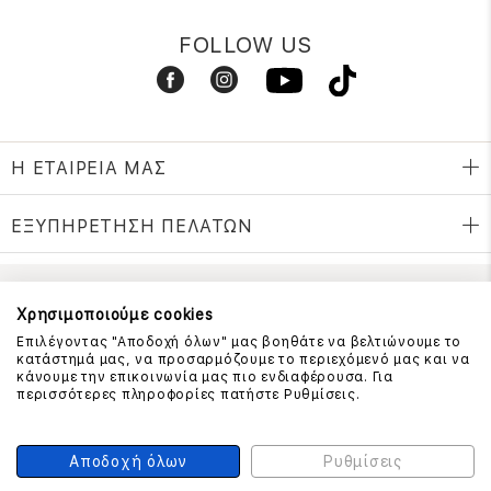
FOLLOW US
Η ΕΤΑΙΡΕΙΑ ΜΑΣ
ΕΞΥΠΗΡΕΤΗΣΗ ΠΕΛΑΤΩΝ
ΕΠΙΚΟΙΝΩΝΗΣΤΕ ΜΑΖΙ ΜΑΣ
Χρησιμοποιούμε cookies
Επιλέγοντας "Αποδοχή όλων" μας βοηθάτε να βελτιώνουμε το
210 999 4510
κατάστημά μας, να προσαρμόζουμε το περιεχόμενό μας και να
(Χρεώση μια αστική μονάδα από σταθερό)
κάνουμε την επικοινωνία μας πιο ενδιαφέρουσα. Για
περισσότερες πληροφορίες πατήστε Ρυθμίσεις.
ΑΣΦΑΛΕΙΑ ΣΥΝΑΛΛΑΓΩΝ
Αποδοχή όλων
Ρυθμίσεις