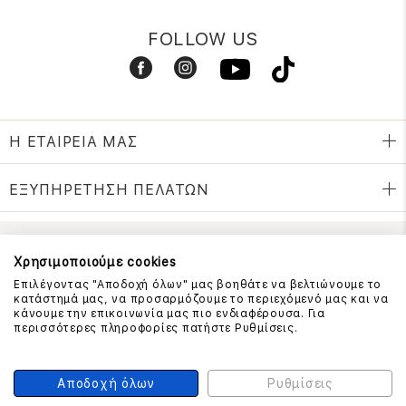
FOLLOW US
Η ΕΤΑΙΡΕΙΑ ΜΑΣ
ΕΞΥΠΗΡΕΤΗΣΗ ΠΕΛΑΤΩΝ
ΕΠΙΚΟΙΝΩΝΗΣΤΕ ΜΑΖΙ ΜΑΣ
Χρησιμοποιούμε cookies
Επιλέγοντας "Αποδοχή όλων" μας βοηθάτε να βελτιώνουμε το
210 999 4510
κατάστημά μας, να προσαρμόζουμε το περιεχόμενό μας και να
(Χρεώση μια αστική μονάδα από σταθερό)
κάνουμε την επικοινωνία μας πιο ενδιαφέρουσα. Για
περισσότερες πληροφορίες πατήστε Ρυθμίσεις.
ΑΣΦΑΛΕΙΑ ΣΥΝΑΛΛΑΓΩΝ
Αποδοχή όλων
Ρυθμίσεις