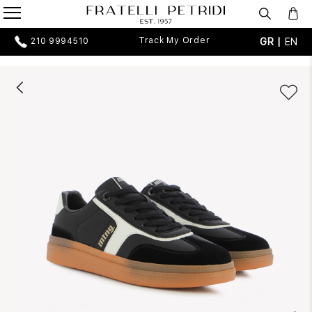
Track My Order
GR |
EN
210 9994510