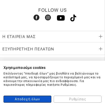
FOLLOW US
Η ΕΤΑΙΡΕΙΑ ΜΑΣ
ΕΞΥΠΗΡΕΤΗΣΗ ΠΕΛΑΤΩΝ
ΕΠΙΚΟΙΝΩΝΗΣΤΕ ΜΑΖΙ ΜΑΣ
Χρησιμοποιούμε cookies
Επιλέγοντας "Αποδοχή όλων" μας βοηθάτε να βελτιώνουμε το
210 999 4510
κατάστημά μας, να προσαρμόζουμε το περιεχόμενό μας και να
(Χρεώση μια αστική μονάδα από σταθερό)
κάνουμε την επικοινωνία μας πιο ενδιαφέρουσα. Για
περισσότερες πληροφορίες πατήστε Ρυθμίσεις.
ΑΣΦΑΛΕΙΑ ΣΥΝΑΛΛΑΓΩΝ
Αποδοχή όλων
Ρυθμίσεις