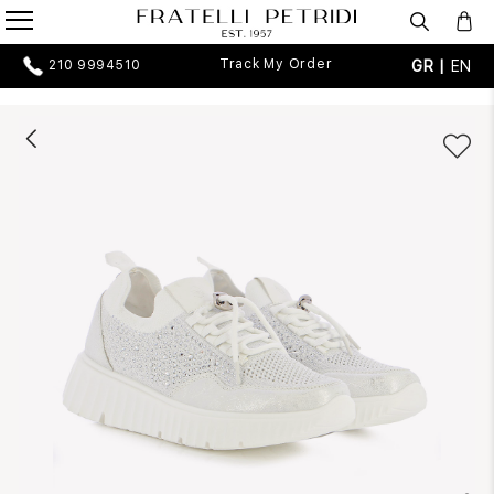
Track My Order
GR |
EN
210 9994510