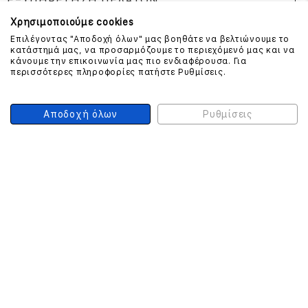
ΕΞΥΠΗΡΕΤΗΣΗ ΠΕΛΑΤΩΝ
Χρησιμοποιούμε cookies
Επιλέγοντας "Αποδοχή όλων" μας βοηθάτε να βελτιώνουμε το
κατάστημά μας, να προσαρμόζουμε το περιεχόμενό μας και να
ΕΠΙΚΟΙΝΩΝΗΣΤΕ ΜΑΖΙ ΜΑΣ
κάνουμε την επικοινωνία μας πιο ενδιαφέρουσα. Για
περισσότερες πληροφορίες πατήστε Ρυθμίσεις.
210 999 4510
(Χρεώση μια αστική μονάδα από σταθερό)
Αποδοχή όλων
Ρυθμίσεις
ΑΣΦΑΛΕΙΑ ΣΥΝΑΛΛΑΓΩΝ
ONLINE ΠΛΗΡΩΜΕΣ
ΣΥΝΕΡΓΑΤΕΣ COURIER
Ο ΛΟΓΑΡΙΑΣΜΟΣ ΜΟΥ
ΕΓΓΡΑΦΗ ΠΕΛΑΤΗ