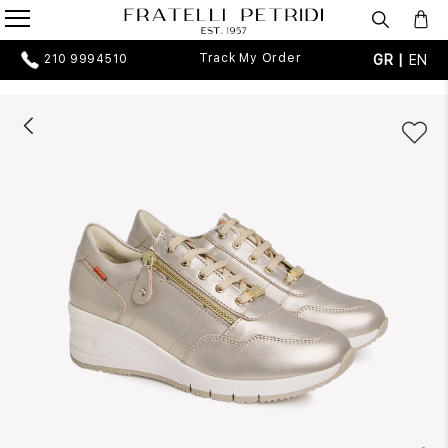
Track My Order
GR |
EN
210 9994510