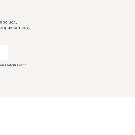
είας μας,
ενη αγορά σας.
ου Fratelli Petridi