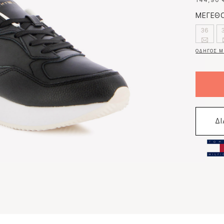
144,90 
ΜΕΓΕΘΟ
36
ΟΔΗΓΟΣ Μ
Δ