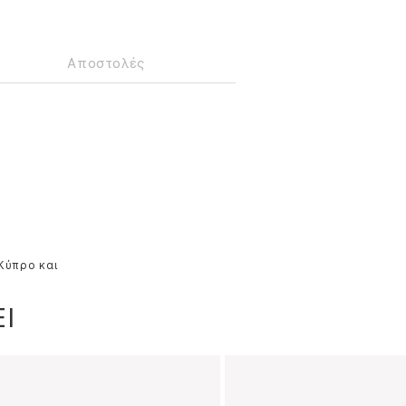
Αποστολές
 Κύπρο και
Ι