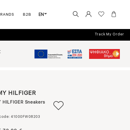
BRANDS
B2B
EN
Track My Order
Σ
Y HILFIGER
HILFIGER Sneakers
 code: 41000FW08203