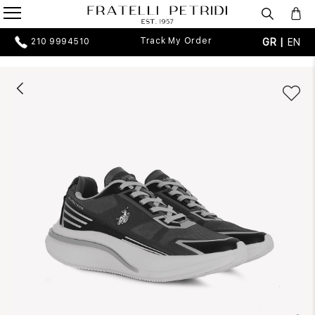
Track My Order
GR |
EN
210 9994510