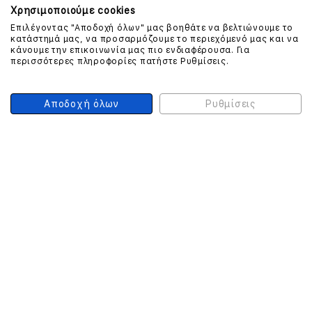
Χρησιμοποιούμε cookies
Επιλέγοντας "Αποδοχή όλων" μας βοηθάτε να βελτιώνουμε το
κατάστημά μας, να προσαρμόζουμε το περιεχόμενό μας και να
ΕΠΙΚΟΙΝΩΝΗΣΤΕ ΜΑΖΙ ΜΑΣ
κάνουμε την επικοινωνία μας πιο ενδιαφέρουσα. Για
περισσότερες πληροφορίες πατήστε Ρυθμίσεις.
210 999 4510
(Χρεώση μια αστική μονάδα από σταθερό)
Αποδοχή όλων
Ρυθμίσεις
ΑΣΦΑΛΕΙΑ ΣΥΝΑΛΛΑΓΩΝ
ONLINE ΠΛΗΡΩΜΕΣ
ΣΥΝΕΡΓΑΤΕΣ COURIER
Ο ΛΟΓΑΡΙΑΣΜΟΣ ΜΟΥ
ΕΓΓΡΑΦΗ ΠΕΛΑΤΗ
Γυναίκα
Άνδρας