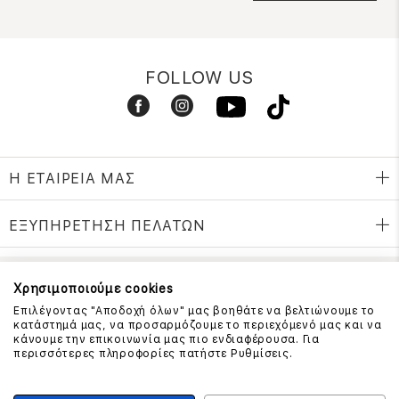
FOLLOW US
Η ΕΤΑΙΡΕΙΑ ΜΑΣ
ΕΞΥΠΗΡΕΤΗΣΗ ΠΕΛΑΤΩΝ
Χρησιμοποιούμε cookies
ΕΠΙΚΟΙΝΩΝΗΣΤΕ ΜΑΖΙ ΜΑΣ
Επιλέγοντας "Αποδοχή όλων" μας βοηθάτε να βελτιώνουμε το
210 999 4510
κατάστημά μας, να προσαρμόζουμε το περιεχόμενό μας και να
(Χρεώση μια αστική μονάδα από σταθερό)
κάνουμε την επικοινωνία μας πιο ενδιαφέρουσα. Για
περισσότερες πληροφορίες πατήστε Ρυθμίσεις.