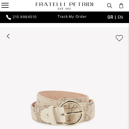
Track My Order
GR |
EN
210 9994510