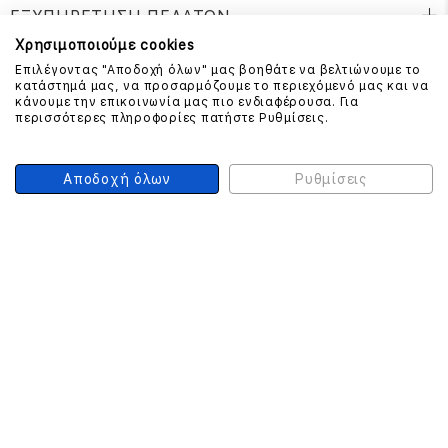
ΕΞΥΠΗΡΕΤΗΣΗ ΠΕΛΑΤΩΝ
Χρησιμοποιούμε cookies
Επιλέγοντας "Αποδοχή όλων" μας βοηθάτε να βελτιώνουμε το
κατάστημά μας, να προσαρμόζουμε το περιεχόμενό μας και να
ΕΠΙΚΟΙΝΩΝΗΣΤΕ ΜΑΖΙ ΜΑΣ
κάνουμε την επικοινωνία μας πιο ενδιαφέρουσα. Για
περισσότερες πληροφορίες πατήστε Ρυθμίσεις.
210 999 4510
(Χρεώση μια αστική μονάδα από σταθερό)
Αποδοχή όλων
Ρυθμίσεις
ΑΣΦΑΛΕΙΑ ΣΥΝΑΛΛΑΓΩΝ
ONLINE ΠΛΗΡΩΜΕΣ
ΣΥΝΕΡΓΑΤΕΣ COURIER
Ο ΛΟΓΑΡΙΑΣΜΟΣ ΜΟΥ
ΕΓΓΡΑΦΗ ΠΕΛΑΤΗ