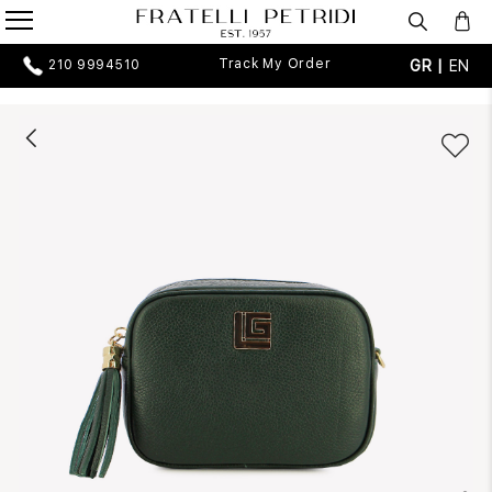
Track My Order
GR |
EN
210 9994510