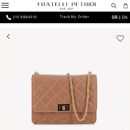
Track My Order
GR |
EN
210 9994510