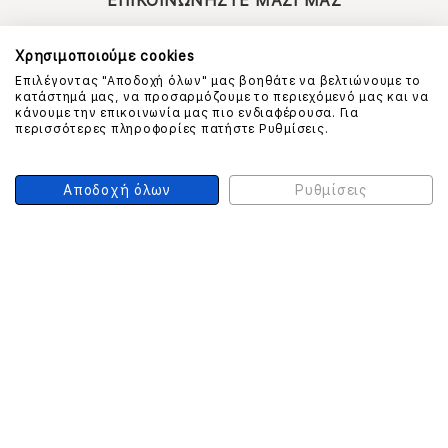
ΕΠΙΚΟΙΝΩΝΗΣΤΕ ΜΑΖΙ ΜΑΣ
210 999 4510
(Χρεώση μια αστική μονάδα από σταθερό)
Χρησιμοποιούμε cookies
Επιλέγοντας "Αποδοχή όλων" μας βοηθάτε να βελτιώνουμε το
κατάστημά μας, να προσαρμόζουμε το περιεχόμενό μας και να
κάνουμε την επικοινωνία μας πιο ενδιαφέρουσα. Για
ΑΣΦΑΛΕΙΑ ΣΥΝΑΛΛΑΓΩΝ
περισσότερες πληροφορίες πατήστε Ρυθμίσεις.
Αποδοχή όλων
Ρυθμίσεις
ONLINE ΠΛΗΡΩΜΕΣ
ΣΥΝΕΡΓΑΤΕΣ COURIER
Ο ΛΟΓΑΡΙΑΣΜΟΣ ΜΟΥ
ΕΓΓΡΑΦΗ ΠΕΛΑΤΗ