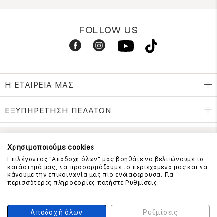
FOLLOW US
Η ΕΤΑΙΡΕΙΑ ΜΑΣ
ΕΞΥΠΗΡΕΤΗΣΗ ΠΕΛΑΤΩΝ
Χρησιμοποιούμε cookies
ΕΠΙΚΟΙΝΩΝΗΣΤΕ ΜΑΖΙ ΜΑΣ
Επιλέγοντας "Αποδοχή όλων" μας βοηθάτε να βελτιώνουμε το
210 999 4510
κατάστημά μας, να προσαρμόζουμε το περιεχόμενό μας και να
(Χρεώση μια αστική μονάδα από σταθερό)
κάνουμε την επικοινωνία μας πιο ενδιαφέρουσα. Για
περισσότερες πληροφορίες πατήστε Ρυθμίσεις.
ΑΣΦΑΛΕΙΑ ΣΥΝΑΛΛΑΓΩΝ
Αποδοχή όλων
Ρυθμίσεις