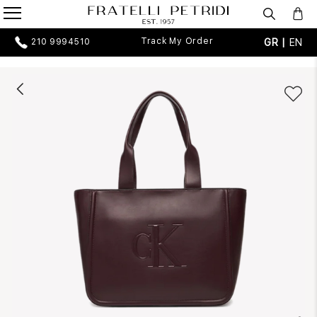
Track My Order
GR |
EN
210 9994510