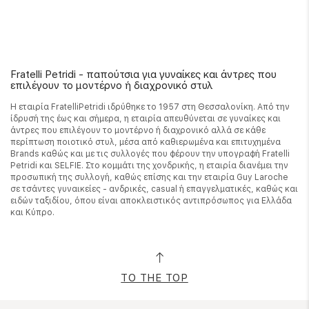
Fratelli Petridi - παπούτσια για γυναίκες και άντρες που
επιλέγουν το μοντέρνο ή διαχρονικό στυλ
Η εταιρία FratelliPetridi ιδρύθηκε το 1957 στη Θεσσαλονίκη. Από την
ίδρυσή της έως και σήμερα, η εταιρία απευθύνεται σε γυναίκες και
άντρες που επιλέγουν το μοντέρνο ή διαχρονικό αλλά σε κάθε
περίπτωση ποιοτικό στυλ, μέσα από καθιερωμένα και επιτυχημένα
Brands καθώς και με τις συλλογές που φέρουν την υπογραφή Fratelli
Petridi και SELFIE. Στο κομμάτι της χονδρικής, η εταιρία διανέμει την
προσωπική της συλλογή, καθώς επίσης και την εταιρία Guy Laroche
σε τσάντες γυναικείες - ανδρικές, casual ή επαγγελματικές, καθώς και
ειδών ταξιδίου, όπου είναι αποκλειστικός αντιπρόσωπος για Ελλάδα
και Κύπρο.
TO THE TOP