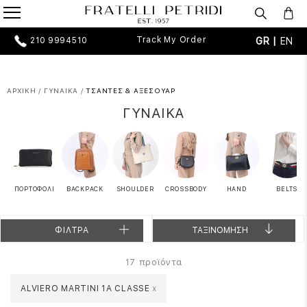
Track My Order
GR |
EN
210 9994510
ΑΡΧΙΚΗ
/
ΓΥΝΑΙΚΑ
/
ΤΣΑΝΤΕΣ & ΑΞΕΣΟΥΑΡ
ΓΥΝΑΙΚΑ
ΠΟΡΤΟΦΟΛΙ
BACKPACK
SHOULDER
CROSSBODY
HAND
BELTS
ΦΙΛΤΡΑ
ΤΑΞΙΝΟΜΗΣΗ
προϊόντα
17
ALVIERO MARTINI 1A CLASSE
x