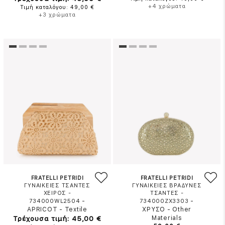
+4 χρώματα
Τιμή καταλόγου: 49,00 €
+3 χρώματα
FRATELLI PETRIDI
FRATELLI PETRIDI
ΓΥΝΑΙΚΕΙΕΣ ΤΣΑΝΤΕΣ
ΓΥΝΑΙΚΕΙΕΣ ΒΡΑΔΥΝΕΣ
ΧΕΙΡΟΣ -
ΤΣΑΝΤΕΣ -
-
-
734000WL2504
734000ZX3303
APRICOT
-
Textile
ΧΡΥΣΟ
-
Other
Τρέχουσα τιμή: 45,00 €
Materials