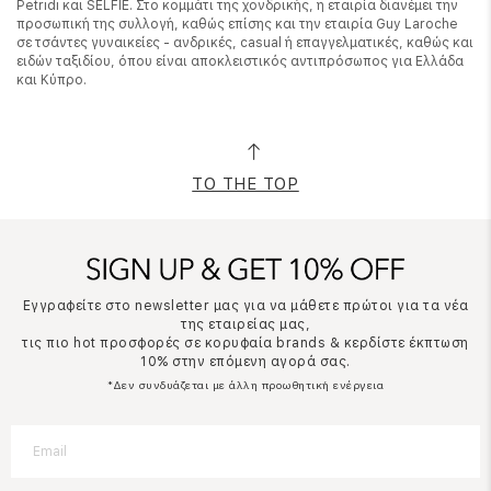
Petridi και SELFIE. Στο κομμάτι της χονδρικής, η εταιρία διανέμει την
προσωπική της συλλογή, καθώς επίσης και την εταιρία Guy Laroche
σε τσάντες γυναικείες - ανδρικές, casual ή επαγγελματικές, καθώς και
ειδών ταξιδίου, όπου είναι αποκλειστικός αντιπρόσωπος για Ελλάδα
και Κύπρο.
TO THE TOP
Εγγραφείτε στο newsletter μας για να μάθετε πρώτοι για τα νέα
της εταιρείας μας,
τις πιο hot προσφορές σε κορυφαία brands & κερδίστε έκπτωση
10% στην επόμενη αγορά σας.
*Δεν συνδυάζεται με άλλη προωθητική ενέργεια