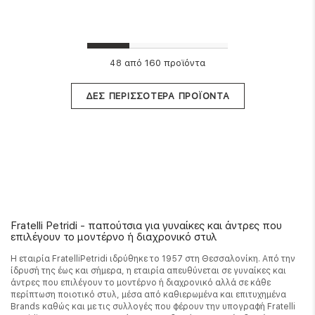
από 160 προϊόντα
48
ΔΕΣ ΠΕΡΙΣΣΟΤΕΡΑ ΠΡΟΪΟΝΤΑ
Fratelli Petridi - παπούτσια για γυναίκες και άντρες που
επιλέγουν το μοντέρνο ή διαχρονικό στυλ
Η εταιρία FratelliPetridi ιδρύθηκε το 1957 στη Θεσσαλονίκη. Από την
ίδρυσή της έως και σήμερα, η εταιρία απευθύνεται σε γυναίκες και
άντρες που επιλέγουν το μοντέρνο ή διαχρονικό αλλά σε κάθε
περίπτωση ποιοτικό στυλ, μέσα από καθιερωμένα και επιτυχημένα
Brands καθώς και με τις συλλογές που φέρουν την υπογραφή Fratelli