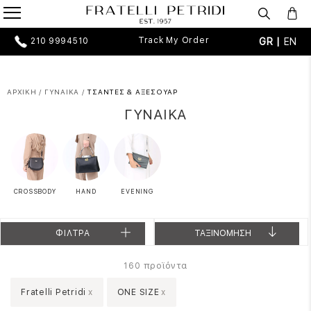
Track My Order
GR |
EN
210 9994510
ΑΡΧΙΚΗ
/
ΓΥΝΑΙΚΑ
/
ΤΣΑΝΤΕΣ & ΑΞΕΣΟΥΑΡ
ΓΥΝΑΙΚΑ
CROSSBODY
HAND
EVENING
ΦΙΛΤΡΑ
ΤΑΞΙΝΟΜΗΣΗ
προϊόντα
160
Fratelli Petridi
x
ONE SIZE
x