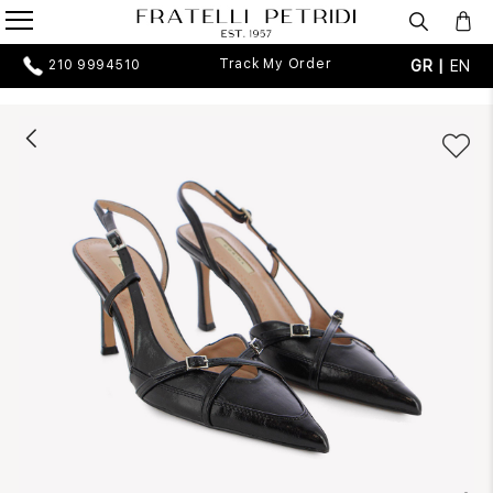
Track My Order
GR |
EN
210 9994510