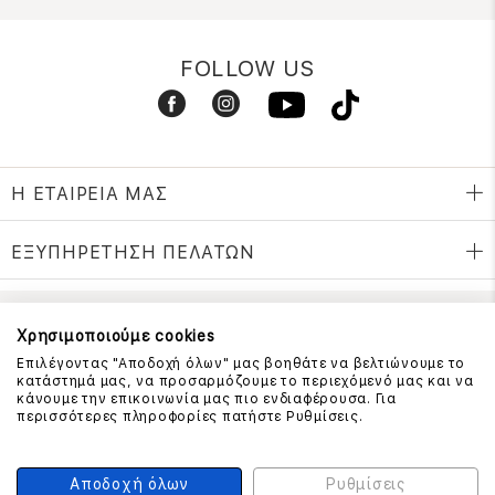
FOLLOW US
Η ΕΤΑΙΡΕΙΑ ΜΑΣ
ΕΞΥΠΗΡΕΤΗΣΗ ΠΕΛΑΤΩΝ
Χρησιμοποιούμε cookies
ΕΠΙΚΟΙΝΩΝΗΣΤΕ ΜΑΖΙ ΜΑΣ
Επιλέγοντας "Αποδοχή όλων" μας βοηθάτε να βελτιώνουμε το
210 999 4510
κατάστημά μας, να προσαρμόζουμε το περιεχόμενό μας και να
(Χρεώση μια αστική μονάδα από σταθερό)
κάνουμε την επικοινωνία μας πιο ενδιαφέρουσα. Για
περισσότερες πληροφορίες πατήστε Ρυθμίσεις.
ΑΣΦΑΛΕΙΑ ΣΥΝΑΛΛΑΓΩΝ
Αποδοχή όλων
Ρυθμίσεις