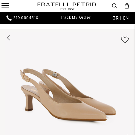
Track My Order
GR |
EN
210 9994510