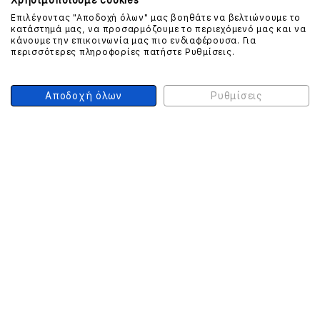
Χρησιμοποιούμε cookies
Επιλέγοντας "Αποδοχή όλων" μας βοηθάτε να βελτιώνουμε το
ΕΠΙΚΟΙΝΩΝΗΣΤΕ ΜΑΖΙ ΜΑΣ
κατάστημά μας, να προσαρμόζουμε το περιεχόμενό μας και να
κάνουμε την επικοινωνία μας πιο ενδιαφέρουσα. Για
210 999 4510
περισσότερες πληροφορίες πατήστε Ρυθμίσεις.
(Χρεώση μια αστική μονάδα από σταθερό)
Αποδοχή όλων
Ρυθμίσεις
ΑΣΦΑΛΕΙΑ ΣΥΝΑΛΛΑΓΩΝ
ONLINE ΠΛΗΡΩΜΕΣ
ΣΥΝΕΡΓΑΤΕΣ COURIER
Ο ΛΟΓΑΡΙΑΣΜΟΣ ΜΟΥ
ΕΓΓΡΑΦΗ ΠΕΛΑΤΗ
Γυναίκα
Άνδρας
Έχετε ήδη λογαριασμό;