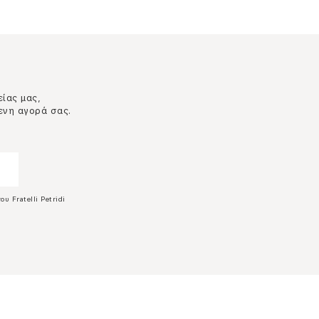
είας μας,
ενη αγορά σας.
ου Fratelli Petridi