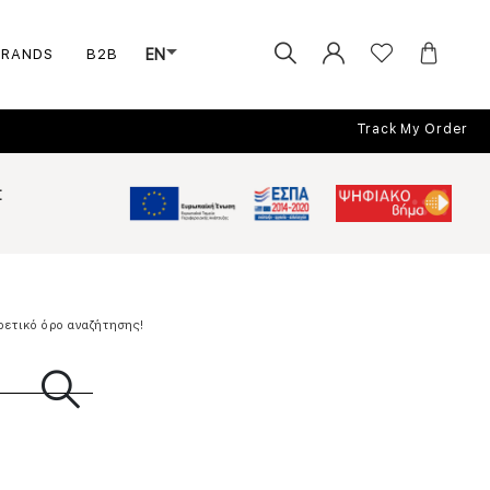
BRANDS
B2B
EN
Track My Order
Σ
ρετικό όρο αναζήτησης!