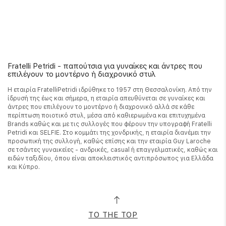
Fratelli Petridi - παπούτσια για γυναίκες και άντρες που
επιλέγουν το μοντέρνο ή διαχρονικό στυλ
Η εταιρία FratelliPetridi ιδρύθηκε το 1957 στη Θεσσαλονίκη. Από την
ίδρυσή της έως και σήμερα, η εταιρία απευθύνεται σε γυναίκες και
άντρες που επιλέγουν το μοντέρνο ή διαχρονικό αλλά σε κάθε
περίπτωση ποιοτικό στυλ, μέσα από καθιερωμένα και επιτυχημένα
Brands καθώς και με τις συλλογές που φέρουν την υπογραφή Fratelli
Petridi και SELFIE. Στο κομμάτι της χονδρικής, η εταιρία διανέμει την
προσωπική της συλλογή, καθώς επίσης και την εταιρία Guy Laroche
σε τσάντες γυναικείες - ανδρικές, casual ή επαγγελματικές, καθώς και
ειδών ταξιδίου, όπου είναι αποκλειστικός αντιπρόσωπος για Ελλάδα
και Κύπρο.
TO THE TOP