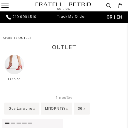
Track My Order
GR |
EN
210 9994510
ΑΡΧΙΚΗ
/
OUTLET
OUTLET
ΓΥΝΑΙΚΑ
προϊόν
1
Guy Laroche
x
ΜΠΟΡΝΤΩ
x
36
x