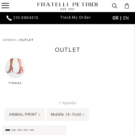
Track My Order
GR |
EN
210 9994510
ΑΡΧΙΚΗ
/
OUTLET
OUTLET
ΓΥΝΑΙΚΑ
προϊόν
1
ANIMAL PRINT
x
Middle (4-7cm)
x