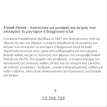
Fratelli Petridi - παπούτσια για γυναίκες και άντρες που
επιλέγουν το μοντέρνο ή διαχρονικό στυλ
Η εταιρία FratelliPetridi ιδρύθηκε το 1957 στη Θεσσαλονίκη. Από την
ίδρυσή της έως και σήμερα, η εταιρία απευθύνεται σε γυναίκες και
άντρες που επιλέγουν το μοντέρνο ή διαχρονικό αλλά σε κάθε
περίπτωση ποιοτικό στυλ, μέσα από καθιερωμένα και επιτυχημένα
Brands καθώς και με τις συλλογές που φέρουν την υπογραφή Fratelli
Petridi και SELFIE. Στο κομμάτι της χονδρικής, η εταιρία διανέμει την
προσωπική της συλλογή, καθώς επίσης και την εταιρία Guy Laroche
σε τσάντες γυναικείες - ανδρικές, casual ή επαγγελματικές, καθώς και
ειδών ταξιδίου, όπου είναι αποκλειστικός αντιπρόσωπος για Ελλάδα
και Κύπρο.
TO THE TOP