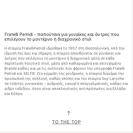
Fratelli Petridi - παπούτσια για γυναίκες και άντρες που
επιλέγουν το μοντέρνο ή διαχρονικό στυλ
Η εταιρία FratelliPetridi ιδρύθηκε το 1957 στη Θεσσαλονίκη. Από την
ίδρυσή της έως και σήμερα, η εταιρία απευθύνεται σε γυναίκες και
άντρες που επιλέγουν το μοντέρνο ή διαχρονικό αλλά σε κάθε
περίπτωση ποιοτικό στυλ, μέσα από καθιερωμένα και επιτυχημένα
Brands καθώς και με τις συλλογές που φέρουν την υπογραφή Fratelli
Petridi και SELFIE. Στο κομμάτι της χονδρικής, η εταιρία διανέμει την
προσωπική της συλλογή, καθώς επίσης και την εταιρία Guy Laroche
σε τσάντες γυναικείες - ανδρικές, casual ή επαγγελματικές, καθώς και
ειδών ταξιδίου, όπου είναι αποκλειστικός αντιπρόσωπος για Ελλάδα
και Κύπρο.
TO THE TOP