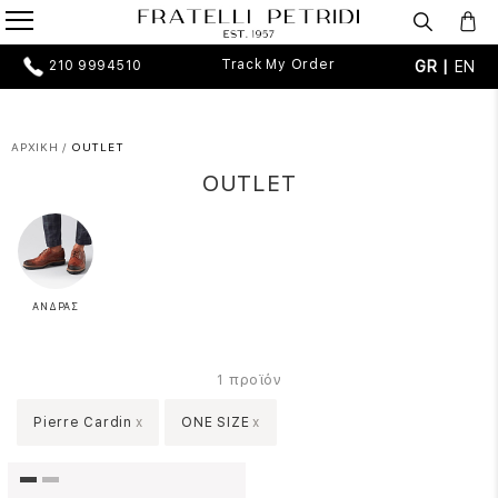
Track My Order
GR |
EN
210 9994510
ΑΡΧΙΚΗ
/
OUTLET
OUTLET
ΑΝΔΡΑΣ
προϊόν
1
Pierre Cardin
x
ONE SIZE
x