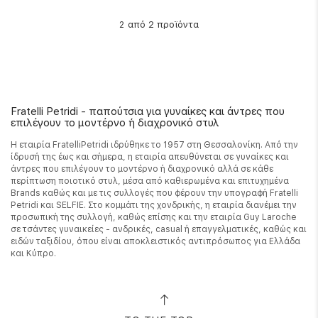
από 2 προϊόντα
2
Fratelli Petridi - παπούτσια για γυναίκες και άντρες που
επιλέγουν το μοντέρνο ή διαχρονικό στυλ
Η εταιρία FratelliPetridi ιδρύθηκε το 1957 στη Θεσσαλονίκη. Από την
ίδρυσή της έως και σήμερα, η εταιρία απευθύνεται σε γυναίκες και
άντρες που επιλέγουν το μοντέρνο ή διαχρονικό αλλά σε κάθε
περίπτωση ποιοτικό στυλ, μέσα από καθιερωμένα και επιτυχημένα
Brands καθώς και με τις συλλογές που φέρουν την υπογραφή Fratelli
Petridi και SELFIE. Στο κομμάτι της χονδρικής, η εταιρία διανέμει την
προσωπική της συλλογή, καθώς επίσης και την εταιρία Guy Laroche
σε τσάντες γυναικείες - ανδρικές, casual ή επαγγελματικές, καθώς και
ειδών ταξιδίου, όπου είναι αποκλειστικός αντιπρόσωπος για Ελλάδα
και Κύπρο.