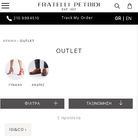
Track My Order
GR |
EN
210 9994510
ΑΡΧΙΚΗ
/
OUTLET
OUTLET
ΓΥΝΑΙΚΑ
ΑΝΔΡΑΣ
ΦΙΛΤΡΑ
ΤΑΞΙΝΟΜΗΣΗ
προϊόντα
2
IGI&CO
x