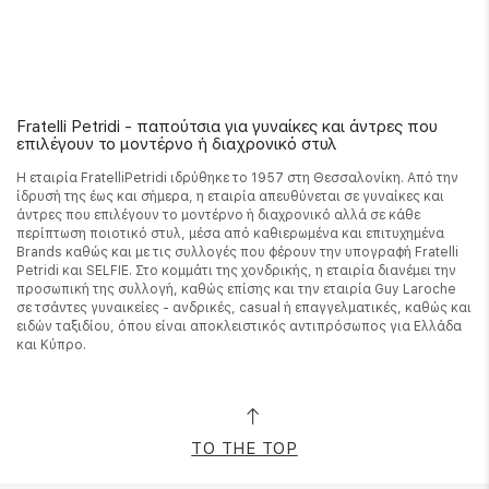
Fratelli Petridi - παπούτσια για γυναίκες και άντρες που
επιλέγουν το μοντέρνο ή διαχρονικό στυλ
Η εταιρία FratelliPetridi ιδρύθηκε το 1957 στη Θεσσαλονίκη. Από την
ίδρυσή της έως και σήμερα, η εταιρία απευθύνεται σε γυναίκες και
άντρες που επιλέγουν το μοντέρνο ή διαχρονικό αλλά σε κάθε
περίπτωση ποιοτικό στυλ, μέσα από καθιερωμένα και επιτυχημένα
Brands καθώς και με τις συλλογές που φέρουν την υπογραφή Fratelli
Petridi και SELFIE. Στο κομμάτι της χονδρικής, η εταιρία διανέμει την
προσωπική της συλλογή, καθώς επίσης και την εταιρία Guy Laroche
σε τσάντες γυναικείες - ανδρικές, casual ή επαγγελματικές, καθώς και
ειδών ταξιδίου, όπου είναι αποκλειστικός αντιπρόσωπος για Ελλάδα
και Κύπρο.
TO THE TOP