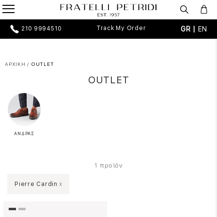
Track My Order
GR |
EN
210 9994510
ΑΡΧΙΚΗ
/
OUTLET
OUTLET
ΑΝΔΡΑΣ
προϊόν
1
Pierre Cardin
x