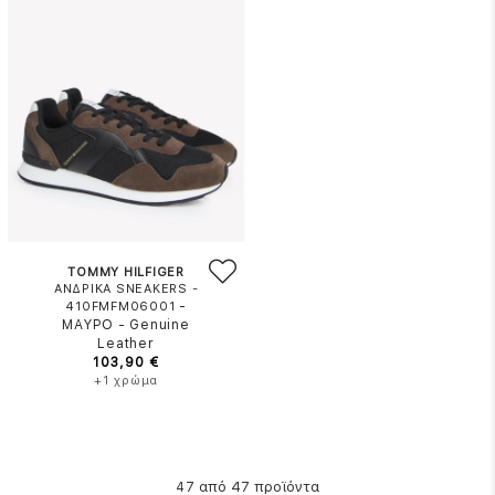
TOMMY HILFIGER
ΑΝΔΡΙΚΑ SNEAKERS -
-
410FMFM06001
ΜΑΥΡΟ
-
Genuine
Leather
103,90 €
+1 χρώμα
από 47 προϊόντα
47