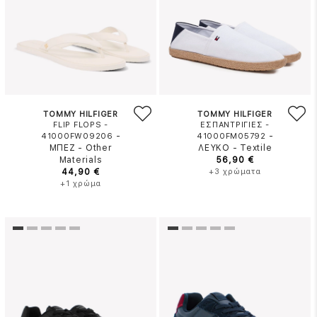
TOMMY HILFIGER
TOMMY HILFIGER
FLIP FLOPS -
ΕΣΠΑΝΤΡΙΓΙΕΣ -
-
-
41000FW09206
41000FM05792
ΜΠΕΖ
-
Other
ΛΕΥΚΟ
-
Textile
Materials
56,90 €
44,90 €
+3 χρώματα
+1 χρώμα