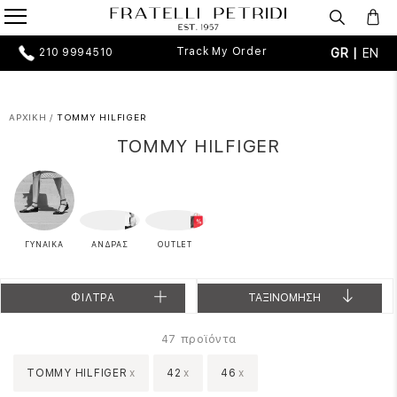
Track My Order
GR |
EN
210 9994510
ΑΡΧΙΚΗ
/
TOMMY HILFIGER
TOMMY HILFIGER
ΓΥΝΑΙΚΑ
ΑΝΔΡΑΣ
OUTLET
ΦΙΛΤΡΑ
ΤΑΞΙΝΟΜΗΣΗ
προϊόντα
47
TOMMY HILFIGER
x
42
x
46
x