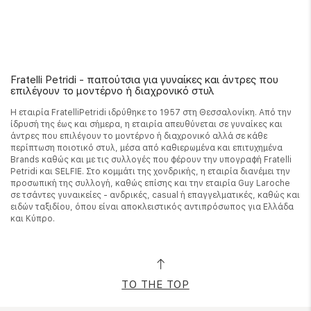
Fratelli Petridi - παπούτσια για γυναίκες και άντρες που
επιλέγουν το μοντέρνο ή διαχρονικό στυλ
Η εταιρία FratelliPetridi ιδρύθηκε το 1957 στη Θεσσαλονίκη. Από την
ίδρυσή της έως και σήμερα, η εταιρία απευθύνεται σε γυναίκες και
άντρες που επιλέγουν το μοντέρνο ή διαχρονικό αλλά σε κάθε
περίπτωση ποιοτικό στυλ, μέσα από καθιερωμένα και επιτυχημένα
Brands καθώς και με τις συλλογές που φέρουν την υπογραφή Fratelli
Petridi και SELFIE. Στο κομμάτι της χονδρικής, η εταιρία διανέμει την
προσωπική της συλλογή, καθώς επίσης και την εταιρία Guy Laroche
σε τσάντες γυναικείες - ανδρικές, casual ή επαγγελματικές, καθώς και
ειδών ταξιδίου, όπου είναι αποκλειστικός αντιπρόσωπος για Ελλάδα
και Κύπρο.
TO THE TOP