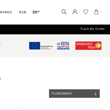
BRANDS
B2B
EN
Track My Order
Σ
Α
ΤΑΞΙΝΟΜΗΣΗ