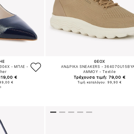
HE
GEOX
9304X
-
ΜΠΛΕ
-
ΑΝΔΡΙΚΑ SNEAKERS - 364070U15BY
ther
ΑΜΜΟΥ
-
Textile
119,00 €
Τρέχουσα τιμή: 79,00 €
149,00 €
Τιμή καταλόγου: 99,90 €
α