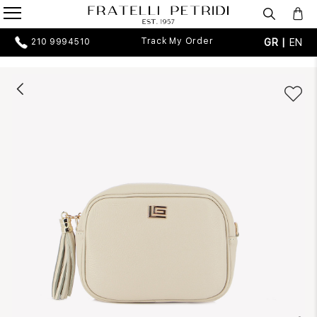
Track My Order
GR |
EN
210 9994510