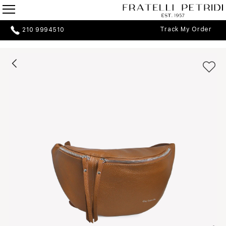
Track My Order
210 9994510