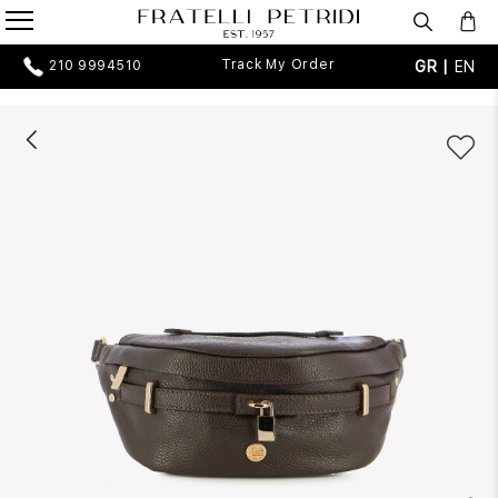
Track My Order
GR |
EN
210 9994510