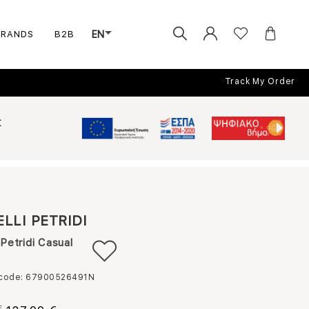
BRANDS
B2B
EN
Track My Order
Σ
ELLI PETRIDI
 Petridi Casual
 code: 67900526491N