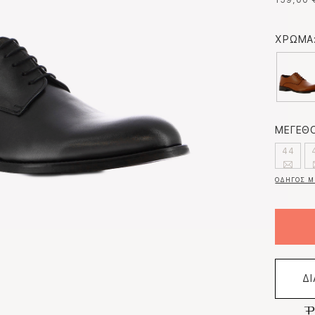
159,00 
ΧΡΩΜΑ
ΜΕΓΕΘΟ
44
ΟΔΗΓΟΣ Μ
Δ