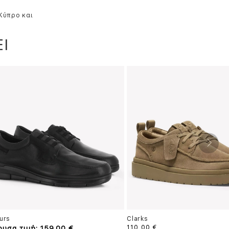
 Κύπρο και
Ι
urs
Clarks
ουσα τιμή: 159,00 €
110,00 €