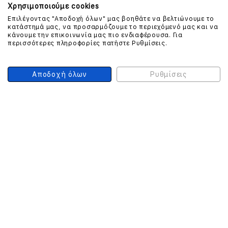
Χρησιμοποιούμε cookies
Επιλέγοντας "Αποδοχή όλων" μας βοηθάτε να βελτιώνουμε το
ΕΠΙΚΟΙΝΩΝΗΣΤΕ ΜΑΖΙ ΜΑΣ
κατάστημά μας, να προσαρμόζουμε το περιεχόμενό μας και να
κάνουμε την επικοινωνία μας πιο ενδιαφέρουσα. Για
περισσότερες πληροφορίες πατήστε Ρυθμίσεις.
210 999 4510
(Χρεώση μια αστική μονάδα από σταθερό)
Αποδοχή όλων
Ρυθμίσεις
ΑΣΦΑΛΕΙΑ ΣΥΝΑΛΛΑΓΩΝ
ONLINE ΠΛΗΡΩΜΕΣ
ΣΥΝΕΡΓΑΤΕΣ COURIER
Ο ΛΟΓΑΡΙΑΣΜΟΣ ΜΟΥ
ΕΓΓΡΑΦΗ ΠΕΛΑΤΗ
Γυναίκα
Άνδρας
Έχετε ήδη λογαριασμό;