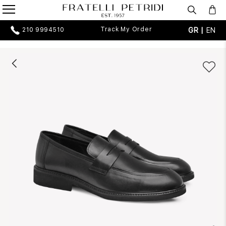
Track My Order
GR |
EN
210 9994510