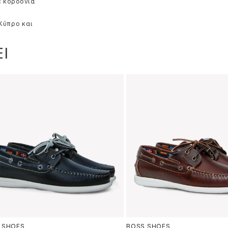
ε κορδόνια
 Κύπρο και
Ι
 SHOES
BOSS SHOES