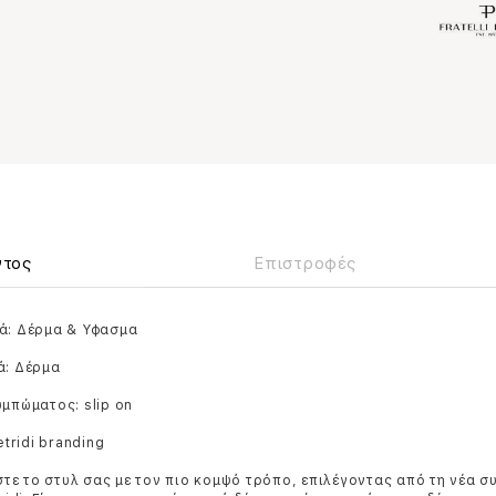
ντος
Επιστροφές
κά: Δέρμα & Υφασμα
ά: Δέρμα
υμπώματος: slip on
Petridi branding
ε το στυλ σας με τον πιο κομψό τρόπο, επιλέγοντας από τη νέα σ