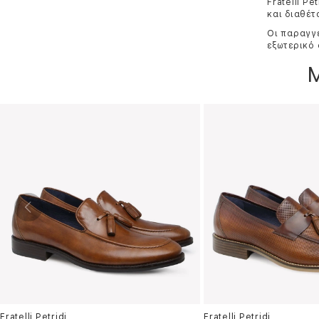
Fratelli P
και διαθέ
Οι παραγγε
εξωτερικό 
Fratelli Petridi
Fratelli Petridi