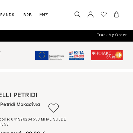
BRANDS
B2B
EN
Track My Order
Σ
ELLI PETRIDI
i Petridi Μοκασίνια
 code: 641S26264553
ΜΠΛΕ SUEDE
4553