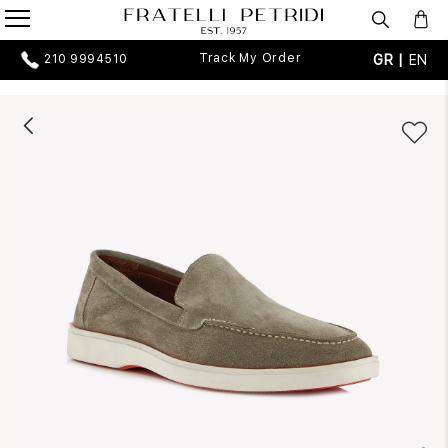
Track My Order
GR |
EN
210 9994510