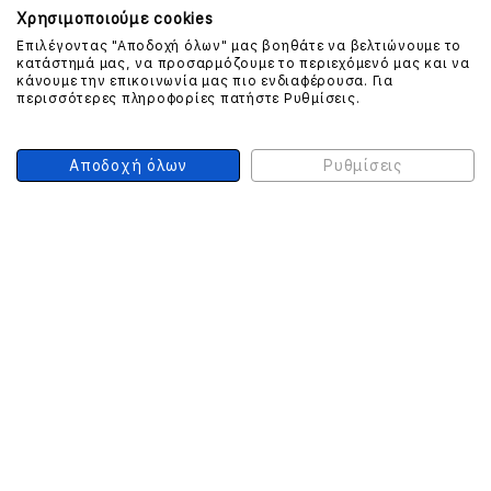
Χρησιμοποιούμε cookies
Επιλέγοντας "Αποδοχή όλων" μας βοηθάτε να βελτιώνουμε το
κατάστημά μας, να προσαρμόζουμε το περιεχόμενό μας και να
ΕΠΙΚΟΙΝΩΝΗΣΤΕ ΜΑΖΙ ΜΑΣ
κάνουμε την επικοινωνία μας πιο ενδιαφέρουσα. Για
περισσότερες πληροφορίες πατήστε Ρυθμίσεις.
210 999 4510
(Χρεώση μια αστική μονάδα από σταθερό)
Αποδοχή όλων
Ρυθμίσεις
ΑΣΦΑΛΕΙΑ ΣΥΝΑΛΛΑΓΩΝ
ONLINE ΠΛΗΡΩΜΕΣ
ΣΥΝΕΡΓΑΤΕΣ COURIER
Ο ΛΟΓΑΡΙΑΣΜΟΣ ΜΟΥ
ΕΓΓΡΑΦΗ ΠΕΛΑΤΗ
Γυναίκα
Άνδρας