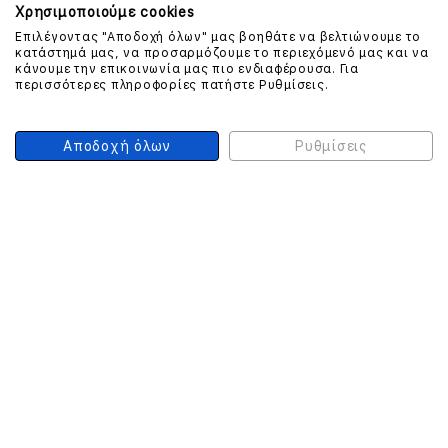
Χρησιμοποιούμε cookies
Επιλέγοντας "Αποδοχή όλων" μας βοηθάτε να βελτιώνουμε το
ΕΠΙΚΟΙΝΩΝΗΣΤΕ ΜΑΖΙ ΜΑΣ
κατάστημά μας, να προσαρμόζουμε το περιεχόμενό μας και να
κάνουμε την επικοινωνία μας πιο ενδιαφέρουσα. Για
περισσότερες πληροφορίες πατήστε Ρυθμίσεις.
210 999 4510
(Χρεώση μια αστική μονάδα από σταθερό)
Αποδοχή όλων
Ρυθμίσεις
ΑΣΦΑΛΕΙΑ ΣΥΝΑΛΛΑΓΩΝ
ONLINE ΠΛΗΡΩΜΕΣ
ΣΥΝΕΡΓΑΤΕΣ COURIER
Ο ΛΟΓΑΡΙΑΣΜΟΣ ΜΟΥ
ΕΓΓΡΑΦΗ ΠΕΛΑΤΗ
Γυναίκα
Άνδρας
Έχετε ήδη λογαριασμό;