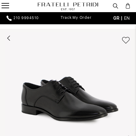
Track My Order
GR |
EN
210 9994510