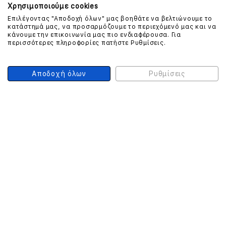
Χρησιμοποιούμε cookies
Επιλέγοντας "Αποδοχή όλων" μας βοηθάτε να βελτιώνουμε το
ΕΠΙΚΟΙΝΩΝΗΣΤΕ ΜΑΖΙ ΜΑΣ
κατάστημά μας, να προσαρμόζουμε το περιεχόμενό μας και να
κάνουμε την επικοινωνία μας πιο ενδιαφέρουσα. Για
περισσότερες πληροφορίες πατήστε Ρυθμίσεις.
210 999 4510
(Χρεώση μια αστική μονάδα από σταθερό)
Αποδοχή όλων
Ρυθμίσεις
ΑΣΦΑΛΕΙΑ ΣΥΝΑΛΛΑΓΩΝ
ONLINE ΠΛΗΡΩΜΕΣ
ΣΥΝΕΡΓΑΤΕΣ COURIER
Ο ΛΟΓΑΡΙΑΣΜΟΣ ΜΟΥ
ΕΓΓΡΑΦΗ ΠΕΛΑΤΗ
Γυναίκα
Άνδρας
Έχετε ήδη λογαριασμό;