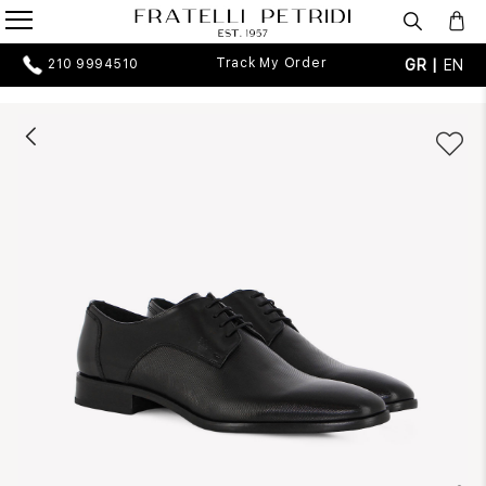
Track My Order
GR |
EN
210 9994510