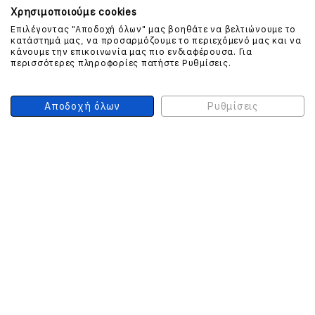
Χρησιμοποιούμε cookies
Επιλέγοντας "Αποδοχή όλων" μας βοηθάτε να βελτιώνουμε το
κατάστημά μας, να προσαρμόζουμε το περιεχόμενό μας και να
ΕΠΙΚΟΙΝΩΝΗΣΤΕ ΜΑΖΙ ΜΑΣ
κάνουμε την επικοινωνία μας πιο ενδιαφέρουσα. Για
περισσότερες πληροφορίες πατήστε Ρυθμίσεις.
210 999 4510
(Χρεώση μια αστική μονάδα από σταθερό)
Αποδοχή όλων
Ρυθμίσεις
ΑΣΦΑΛΕΙΑ ΣΥΝΑΛΛΑΓΩΝ
ONLINE ΠΛΗΡΩΜΕΣ
ΣΥΝΕΡΓΑΤΕΣ COURIER
Ο ΛΟΓΑΡΙΑΣΜΟΣ ΜΟΥ
ΕΓΓΡΑΦΗ ΠΕΛΑΤΗ
Γυναίκα
Άνδρας