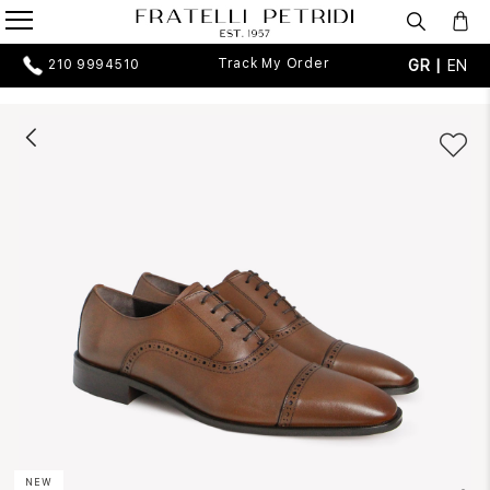
Track My Order
GR |
EN
210 9994510
NEW