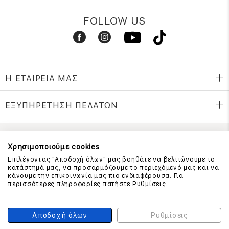
FOLLOW US
Η ΕΤΑΙΡΕΙΑ ΜΑΣ
ΕΞΥΠΗΡΕΤΗΣΗ ΠΕΛΑΤΩΝ
ΕΠΙΚΟΙΝΩΝΗΣΤΕ ΜΑΖΙ ΜΑΣ
Χρησιμοποιούμε cookies
Επιλέγοντας "Αποδοχή όλων" μας βοηθάτε να βελτιώνουμε το
210 999 4510
κατάστημά μας, να προσαρμόζουμε το περιεχόμενό μας και να
(Χρεώση μια αστική μονάδα από σταθερό)
κάνουμε την επικοινωνία μας πιο ενδιαφέρουσα. Για
περισσότερες πληροφορίες πατήστε Ρυθμίσεις.
ΑΣΦΑΛΕΙΑ ΣΥΝΑΛΛΑΓΩΝ
Αποδοχή όλων
Ρυθμίσεις