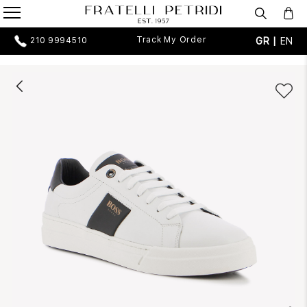
Track My Order
GR |
EN
210 9994510