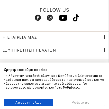
FOLLOW US
Η ΕΤΑΙΡΕΙΑ ΜΑΣ
ΕΞΥΠΗΡΕΤΗΣΗ ΠΕΛΑΤΩΝ
ΕΠΙΚΟΙΝΩΝΗΣΤΕ ΜΑΖΙ ΜΑΣ
Χρησιμοποιούμε cookies
Επιλέγοντας "Αποδοχή όλων" μας βοηθάτε να βελτιώνουμε το
210 999 4510
κατάστημά μας, να προσαρμόζουμε το περιεχόμενό μας και να
(Χρεώση μια αστική μονάδα από σταθερό)
κάνουμε την επικοινωνία μας πιο ενδιαφέρουσα. Για
περισσότερες πληροφορίες πατήστε Ρυθμίσεις.
ΑΣΦΑΛΕΙΑ ΣΥΝΑΛΛΑΓΩΝ
Αποδοχή όλων
Ρυθμίσεις