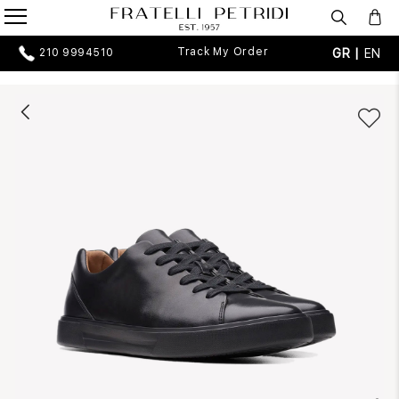
Track My Order
GR |
EN
210 9994510