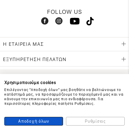
FOLLOW US
Η ΕΤΑΙΡΕΙΑ ΜΑΣ
ΕΞΥΠΗΡΕΤΗΣΗ ΠΕΛΑΤΩΝ
ΕΠΙΚΟΙΝΩΝΗΣΤΕ ΜΑΖΙ ΜΑΣ
Χρησιμοποιούμε cookies
Επιλέγοντας "Αποδοχή όλων" μας βοηθάτε να βελτιώνουμε το
210 999 4510
κατάστημά μας, να προσαρμόζουμε το περιεχόμενό μας και να
(Χρεώση μια αστική μονάδα από σταθερό)
κάνουμε την επικοινωνία μας πιο ενδιαφέρουσα. Για
περισσότερες πληροφορίες πατήστε Ρυθμίσεις.
ΑΣΦΑΛΕΙΑ ΣΥΝΑΛΛΑΓΩΝ
Αποδοχή όλων
Ρυθμίσεις