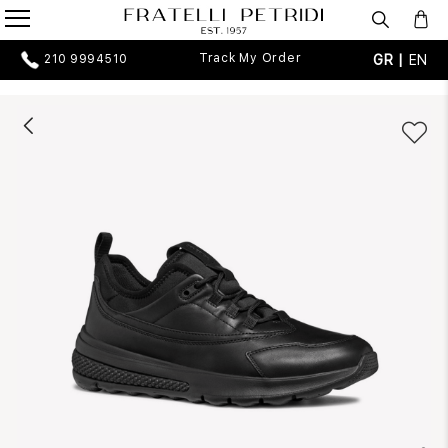
Track My Order
GR |
EN
210 9994510