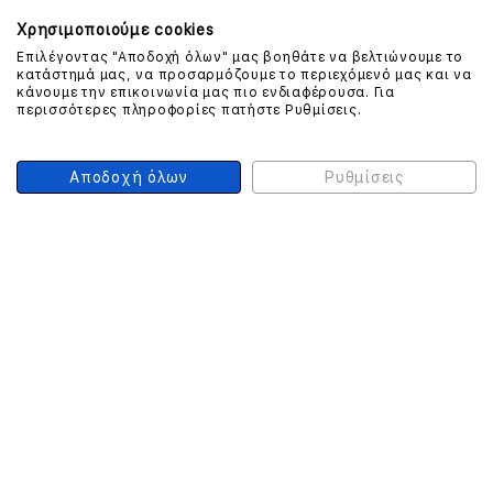
Χρησιμοποιούμε cookies
Επιλέγοντας "Αποδοχή όλων" μας βοηθάτε να βελτιώνουμε το
κατάστημά μας, να προσαρμόζουμε το περιεχόμενό μας και να
ΕΠΙΚΟΙΝΩΝΗΣΤΕ ΜΑΖΙ ΜΑΣ
κάνουμε την επικοινωνία μας πιο ενδιαφέρουσα. Για
περισσότερες πληροφορίες πατήστε Ρυθμίσεις.
210 999 4510
(Χρεώση μια αστική μονάδα από σταθερό)
Αποδοχή όλων
Ρυθμίσεις
ΑΣΦΑΛΕΙΑ ΣΥΝΑΛΛΑΓΩΝ
ONLINE ΠΛΗΡΩΜΕΣ
ΣΥΝΕΡΓΑΤΕΣ COURIER
Ο ΛΟΓΑΡΙΑΣΜΟΣ ΜΟΥ
ΕΓΓΡΑΦΗ ΠΕΛΑΤΗ