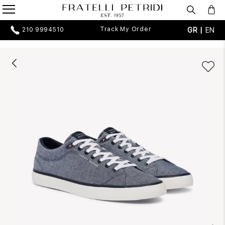
Track My Order
GR |
EN
210 9994510