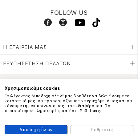
FOLLOW US
Η ΕΤΑΙΡΕΙΑ ΜΑΣ
ΕΞΥΠΗΡΕΤΗΣΗ ΠΕΛΑΤΩΝ
ΕΠΙΚΟΙΝΩΝΗΣΤΕ ΜΑΖΙ ΜΑΣ
Χρησιμοποιούμε cookies
Επιλέγοντας "Αποδοχή όλων" μας βοηθάτε να βελτιώνουμε το
210 999 4510
κατάστημά μας, να προσαρμόζουμε το περιεχόμενό μας και να
(Χρεώση μια αστική μονάδα από σταθερό)
κάνουμε την επικοινωνία μας πιο ενδιαφέρουσα. Για
περισσότερες πληροφορίες πατήστε Ρυθμίσεις.
ΑΣΦΑΛΕΙΑ ΣΥΝΑΛΛΑΓΩΝ
Αποδοχή όλων
Ρυθμίσεις