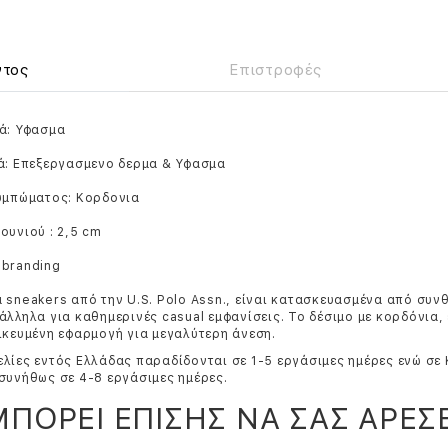
ντος
Επιστροφές
ά: Υφασμα
ά: Επεξεργασμενο δερμα & Υφασμα
ουμπώματος: Κορδονια
ουνιού : 2,5 cm
 branding
 sneakers από την U.S. Polo Assn., είναι κατασκευασμένα από συν
άλληλα για καθημερινές casual εμφανίσεις. Το δέσιμο με κορδόνια, 
ικευμένη εφαρμογή για μεγαλύτερη άνεση.
λίες εντός Ελλάδας παραδίδονται σε 1-5 εργάσιμες ημέρες ενώ σε
συνήθως σε 4-8 εργάσιμες ημέρες.
ΜΠΟΡΕΙ ΕΠΙΣΗΣ ΝΑ ΣΑΣ ΑΡΕΣΕ