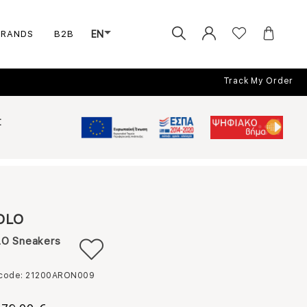
BRANDS
B2B
EN
Track My Order
Σ
OLO
O Sneakers
 code: 21200ARON009