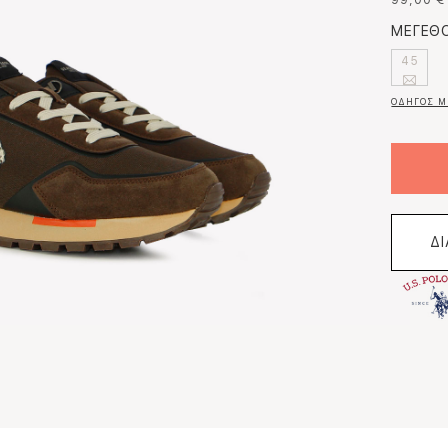
99,00 €
ΜΕΓΕΘΟ
45
ΟΔΗΓΟΣ Μ
Δ