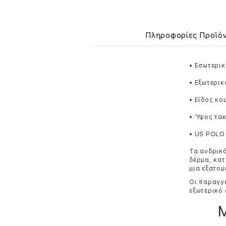
Πληροφορίες Προϊό
• Εσωτερικ
• Εξωτερικ
• Είδος κ
• Ύψος τακ
• US POLO
Τα ανδρικά
δέρμα, κατ
μια εξατομ
Οι παραγγε
εξωτερικό 