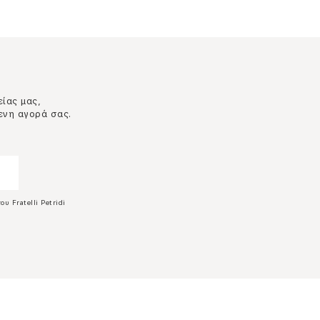
είας μας,
ενη αγορά σας.
ου Fratelli Petridi