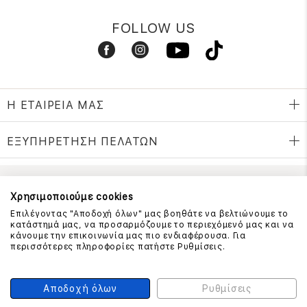
FOLLOW US
Η ΕΤΑΙΡΕΙΑ ΜΑΣ
ΕΞΥΠΗΡΕΤΗΣΗ ΠΕΛΑΤΩΝ
ΕΠΙΚΟΙΝΩΝΗΣΤΕ ΜΑΖΙ ΜΑΣ
Χρησιμοποιούμε cookies
Επιλέγοντας "Αποδοχή όλων" μας βοηθάτε να βελτιώνουμε το
210 999 4510
κατάστημά μας, να προσαρμόζουμε το περιεχόμενό μας και να
(Χρεώση μια αστική μονάδα από σταθερό)
κάνουμε την επικοινωνία μας πιο ενδιαφέρουσα. Για
περισσότερες πληροφορίες πατήστε Ρυθμίσεις.
ΑΣΦΑΛΕΙΑ ΣΥΝΑΛΛΑΓΩΝ
Αποδοχή όλων
Ρυθμίσεις