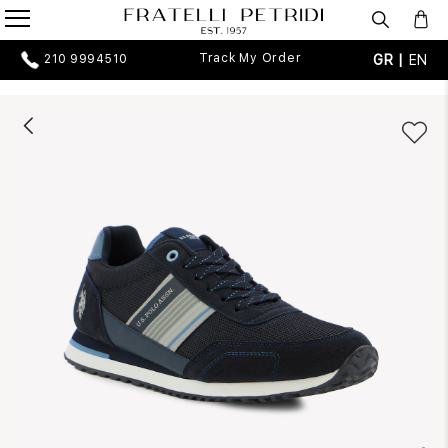
Track My Order
GR |
EN
210 9994510