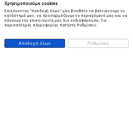
Χρησιμοποιούμε cookies
Επιλέγοντας "Αποδοχή όλων" μας βοηθάτε να βελτιώνουμε το
ΕΠΙΚΟΙΝΩΝΗΣΤΕ ΜΑΖΙ ΜΑΣ
κατάστημά μας, να προσαρμόζουμε το περιεχόμενό μας και να
κάνουμε την επικοινωνία μας πιο ενδιαφέρουσα. Για
περισσότερες πληροφορίες πατήστε Ρυθμίσεις.
210 999 4510
(Χρεώση μια αστική μονάδα από σταθερό)
Αποδοχή όλων
Ρυθμίσεις
ΑΣΦΑΛΕΙΑ ΣΥΝΑΛΛΑΓΩΝ
ONLINE ΠΛΗΡΩΜΕΣ
ΣΥΝΕΡΓΑΤΕΣ COURIER
Ο ΛΟΓΑΡΙΑΣΜΟΣ ΜΟΥ
ΕΓΓΡΑΦΗ ΠΕΛΑΤΗ
Γυναίκα
Άνδρας
Έχετε ήδη λογαριασμό;