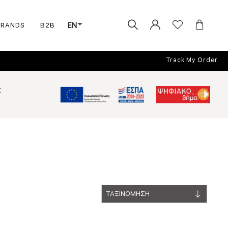
BRANDS
B2B
EN
Track My Order
Σ
ΤΑΞΙΝΟΜΗΣΗ