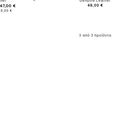
ther
Genuine Leather
47,00 €
49,00 €
59,00 €
από 3 προϊόντα
3