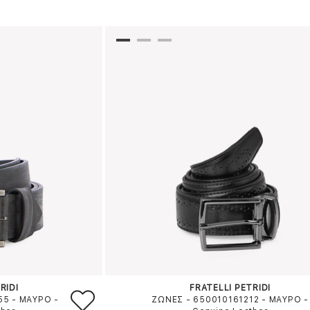
RIDI
FRATELLI PETRIDI
55
-
ΜΑΥΡΟ
-
ΖΩΝΕΣ - 650010161212
-
ΜΑΥΡΟ
-