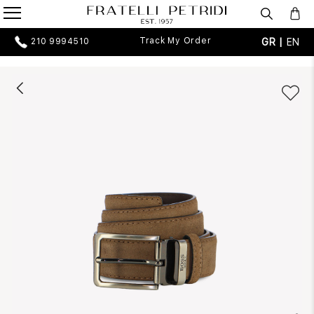
Track My Order
GR |
EN
210 9994510