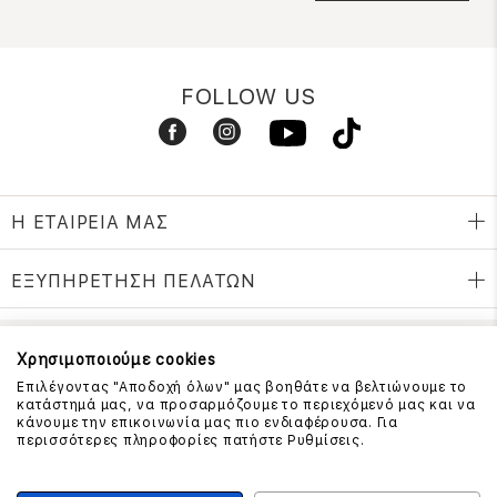
FOLLOW US
Η ΕΤΑΙΡΕΙΑ ΜΑΣ
ΕΞΥΠΗΡΕΤΗΣΗ ΠΕΛΑΤΩΝ
Χρησιμοποιούμε cookies
ΕΠΙΚΟΙΝΩΝΗΣΤΕ ΜΑΖΙ ΜΑΣ
Επιλέγοντας "Αποδοχή όλων" μας βοηθάτε να βελτιώνουμε το
210 999 4510
κατάστημά μας, να προσαρμόζουμε το περιεχόμενό μας και να
(Χρεώση μια αστική μονάδα από σταθερό)
κάνουμε την επικοινωνία μας πιο ενδιαφέρουσα. Για
περισσότερες πληροφορίες πατήστε Ρυθμίσεις.