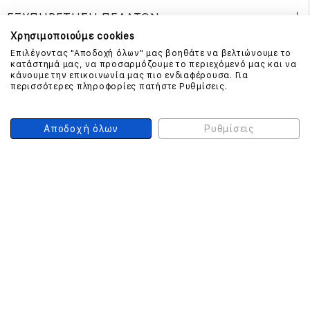
ΕΞΥΠΗΡΕΤΗΣΗ ΠΕΛΑΤΩΝ
Χρησιμοποιούμε cookies
Επιλέγοντας "Αποδοχή όλων" μας βοηθάτε να βελτιώνουμε το
κατάστημά μας, να προσαρμόζουμε το περιεχόμενό μας και να
ΕΠΙΚΟΙΝΩΝΗΣΤΕ ΜΑΖΙ ΜΑΣ
κάνουμε την επικοινωνία μας πιο ενδιαφέρουσα. Για
περισσότερες πληροφορίες πατήστε Ρυθμίσεις.
210 999 4510
(Χρεώση μια αστική μονάδα από σταθερό)
Αποδοχή όλων
Ρυθμίσεις
ΑΣΦΑΛΕΙΑ ΣΥΝΑΛΛΑΓΩΝ
ONLINE ΠΛΗΡΩΜΕΣ
ΣΥΝΕΡΓΑΤΕΣ COURIER
Ο ΛΟΓΑΡΙΑΣΜΟΣ ΜΟΥ
ΕΓΓΡΑΦΗ ΠΕΛΑΤΗ