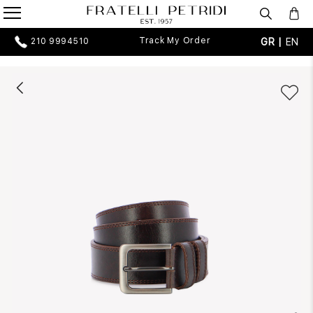
Track My Order
GR |
EN
210 9994510