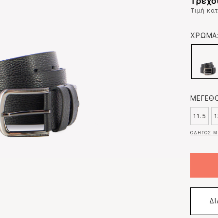
Τρέχο
Τιμή κα
ΧΡΩΜΑ
ΜΕΓΕΘΟ
11.5
1
ΟΔΗΓΟΣ Μ
Δ