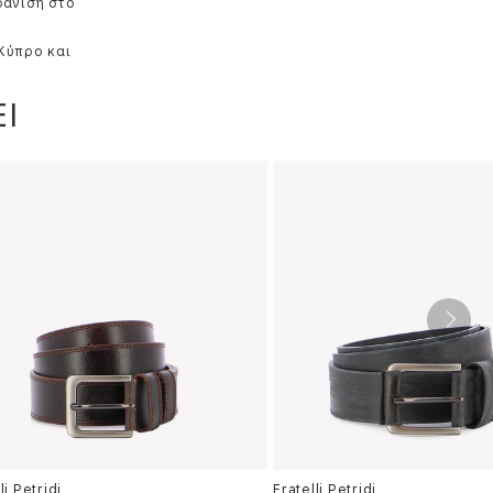
φάνιση στο
 Κύπρο και
Ι
li Petridi
Fratelli Petridi