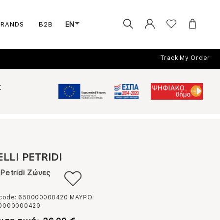
BRANDS
B2B
EN
Track My Order
Σ
ELLI PETRIDI
i Petridi Ζώνες
 code: 650000000420
ΜΑΥΡΟ
0000000420