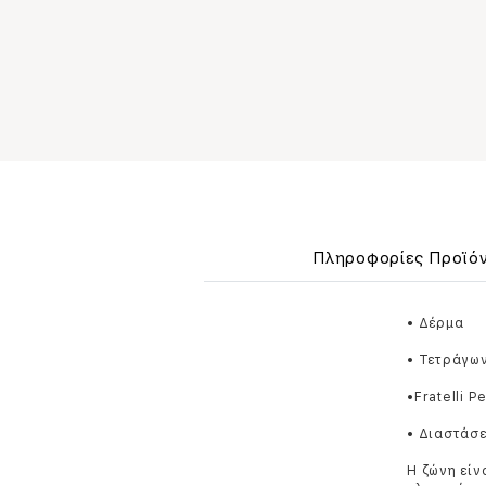
Πληροφορίες Προϊό
• Δέρμα
• Τετράγω
•Fratelli P
• Διαστάσε
Η ζώνη είν