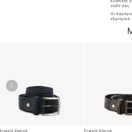
κλασικές γ
outfit σας.
Οι παραγγε
εξωτερικό 
Fratelli Petridi
Fratelli Petridi