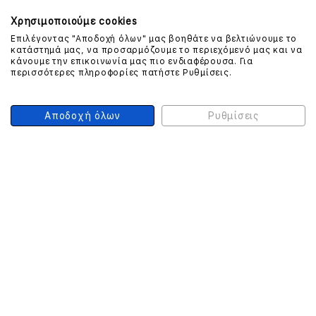
Χρησιμοποιούμε cookies
Επιλέγοντας "Αποδοχή όλων" μας βοηθάτε να βελτιώνουμε το
κατάστημά μας, να προσαρμόζουμε το περιεχόμενό μας και να
ΕΠΙΚΟΙΝΩΝΗΣΤΕ ΜΑΖΙ ΜΑΣ
κάνουμε την επικοινωνία μας πιο ενδιαφέρουσα. Για
περισσότερες πληροφορίες πατήστε Ρυθμίσεις.
210 999 4510
(Χρεώση μια αστική μονάδα από σταθερό)
Αποδοχή όλων
Ρυθμίσεις
ΑΣΦΑΛΕΙΑ ΣΥΝΑΛΛΑΓΩΝ
ONLINE ΠΛΗΡΩΜΕΣ
ΣΥΝΕΡΓΑΤΕΣ COURIER
Ο ΛΟΓΑΡΙΑΣΜΟΣ ΜΟΥ
ΕΓΓΡΑΦΗ ΠΕΛΑΤΗ