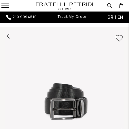
Track My Order
GR |
EN
210 9994510