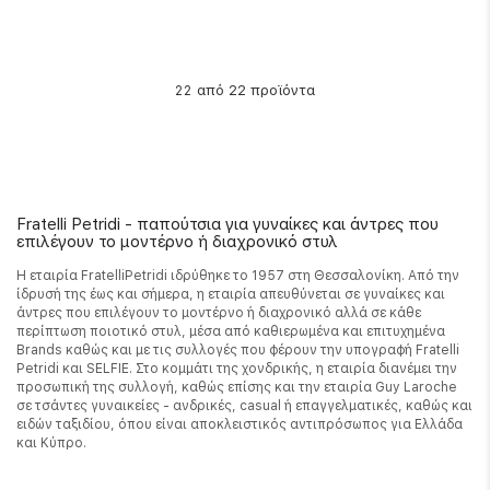
από 22 προϊόντα
22
Fratelli Petridi - παπούτσια για γυναίκες και άντρες που
επιλέγουν το μοντέρνο ή διαχρονικό στυλ
Η εταιρία FratelliPetridi ιδρύθηκε το 1957 στη Θεσσαλονίκη. Από την
ίδρυσή της έως και σήμερα, η εταιρία απευθύνεται σε γυναίκες και
άντρες που επιλέγουν το μοντέρνο ή διαχρονικό αλλά σε κάθε
περίπτωση ποιοτικό στυλ, μέσα από καθιερωμένα και επιτυχημένα
Brands καθώς και με τις συλλογές που φέρουν την υπογραφή Fratelli
Petridi και SELFIE. Στο κομμάτι της χονδρικής, η εταιρία διανέμει την
προσωπική της συλλογή, καθώς επίσης και την εταιρία Guy Laroche
σε τσάντες γυναικείες - ανδρικές, casual ή επαγγελματικές, καθώς και
ειδών ταξιδίου, όπου είναι αποκλειστικός αντιπρόσωπος για Ελλάδα
και Κύπρο.