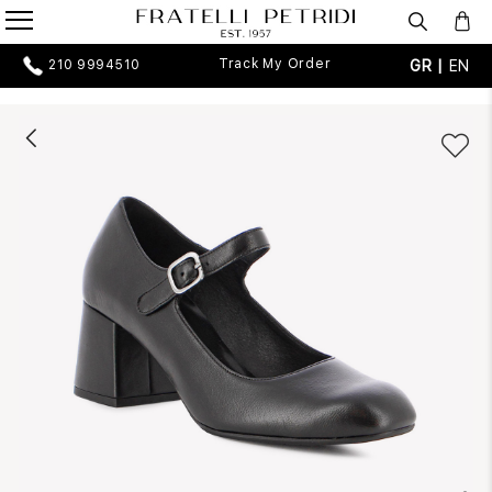
Track My Order
GR |
EN
210 9994510