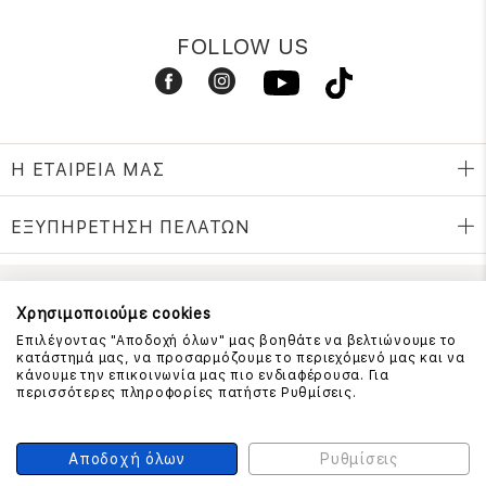
FOLLOW US
Η ΕΤΑΙΡΕΙΑ ΜΑΣ
ΕΞΥΠΗΡΕΤΗΣΗ ΠΕΛΑΤΩΝ
ΕΠΙΚΟΙΝΩΝΗΣΤΕ ΜΑΖΙ ΜΑΣ
Χρησιμοποιούμε cookies
Επιλέγοντας "Αποδοχή όλων" μας βοηθάτε να βελτιώνουμε το
210 999 4510
κατάστημά μας, να προσαρμόζουμε το περιεχόμενό μας και να
(Χρεώση μια αστική μονάδα από σταθερό)
κάνουμε την επικοινωνία μας πιο ενδιαφέρουσα. Για
περισσότερες πληροφορίες πατήστε Ρυθμίσεις.
ΑΣΦΑΛΕΙΑ ΣΥΝΑΛΛΑΓΩΝ
Αποδοχή όλων
Ρυθμίσεις