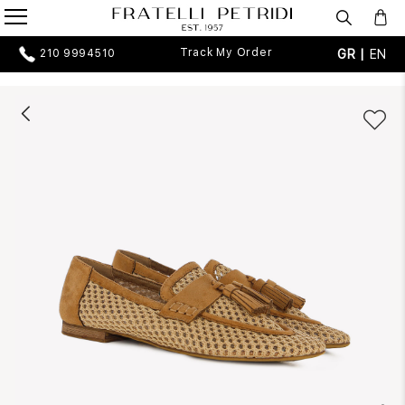
Track My Order
GR |
EN
210 9994510