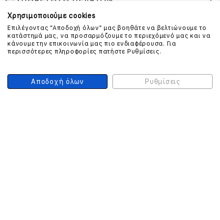
ΕΞΥΠΗΡΕΤΗΣΗ ΠΕΛΑΤΩΝ
Χρησιμοποιούμε cookies
Επιλέγοντας "Αποδοχή όλων" μας βοηθάτε να βελτιώνουμε το
κατάστημά μας, να προσαρμόζουμε το περιεχόμενό μας και να
ΕΠΙΚΟΙΝΩΝΗΣΤΕ ΜΑΖΙ ΜΑΣ
κάνουμε την επικοινωνία μας πιο ενδιαφέρουσα. Για
περισσότερες πληροφορίες πατήστε Ρυθμίσεις.
210 999 4510
(Χρεώση μια αστική μονάδα από σταθερό)
Αποδοχή όλων
Ρυθμίσεις
ΑΣΦΑΛΕΙΑ ΣΥΝΑΛΛΑΓΩΝ
ONLINE ΠΛΗΡΩΜΕΣ
ΣΥΝΕΡΓΑΤΕΣ COURIER
Ο ΛΟΓΑΡΙΑΣΜΟΣ ΜΟΥ
ΕΓΓΡΑΦΗ ΠΕΛΑΤΗ